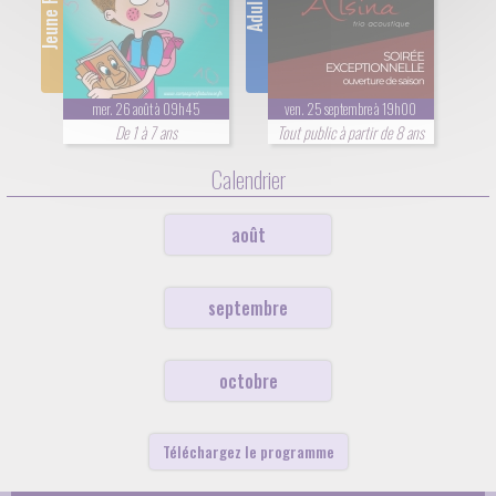
Jeune Public
Adultes
mer. 26 août à 09h45
ven. 25 septembre à 19h00
De 1 à 7 ans
Tout public à partir de 8 ans
Calendrier
août
septembre
octobre
Téléchargez le programme