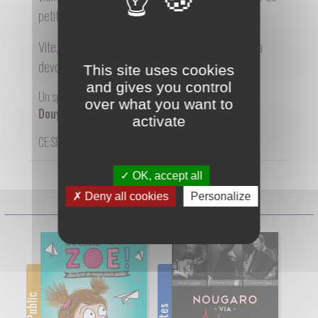
petits pois va bientôt dégringoler sur le village !
Vite, Mam'Suzie grâce à l'aide de 3 petits chats va
devoir boucler ses 3 valises.
This site uses cookies
and gives you control
Un spectacle écrit et interprété par :
over what you want to
Douyou Démone
activate
CE SPECTACLE N'EST PAS PROGRAMMÉ ACTUELLEMENT
OK, accept all
Deny all cookies
Personalize
Prochaines séances